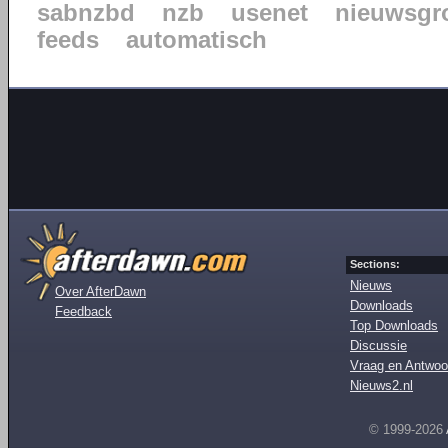
sabnzbd
nzb
usenet
nieuwsgr
feeds
automatisch
Sections:
Nieuws
Over AfterDawn
Downloads
Feedback
Top Downloads
Discussie
Vraag en Antwoo
Nieuws2.nl
© 1999-2026