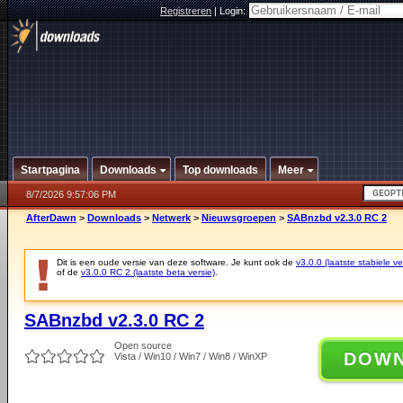
Registreren
|
Login:
Startpagina
Downloads
Top downloads
Meer
8/7/2026 9:57:06 PM
AfterDawn
>
Downloads
>
Netwerk
>
Nieuwsgroepen
>
SABnzbd v2.3.0 RC 2
Dit is een oude versie van deze software. Je kunt ook de
v3.0.0 (laatste stabiele ve
of de
v3.0.0 RC 2 (laatste beta versie)
.
SABnzbd v2.3.0 RC 2
Open source
DOW
Vista / Win10 / Win7 / Win8 / WinXP