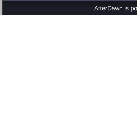
AfterDawn is p