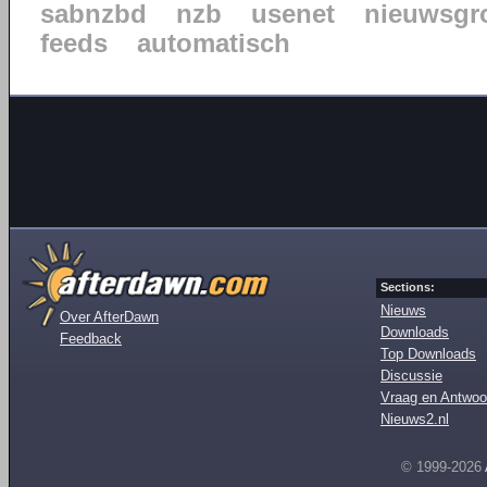
sabnzbd
nzb
usenet
nieuwsgr
feeds
automatisch
Sections:
Nieuws
Over AfterDawn
Downloads
Feedback
Top Downloads
Discussie
Vraag en Antwoo
Nieuws2.nl
© 1999-2026