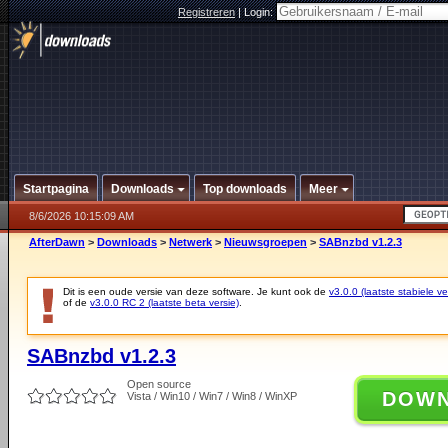
Registreren
|
Login:
Startpagina
Downloads
Top downloads
Meer
8/6/2026 10:15:09 AM
AfterDawn
>
Downloads
>
Netwerk
>
Nieuwsgroepen
>
SABnzbd v1.2.3
Dit is een oude versie van deze software. Je kunt ook de
v3.0.0 (laatste stabiele ve
of de
v3.0.0 RC 2 (laatste beta versie)
.
SABnzbd v1.2.3
Open source
DOW
Vista / Win10 / Win7 / Win8 / WinXP