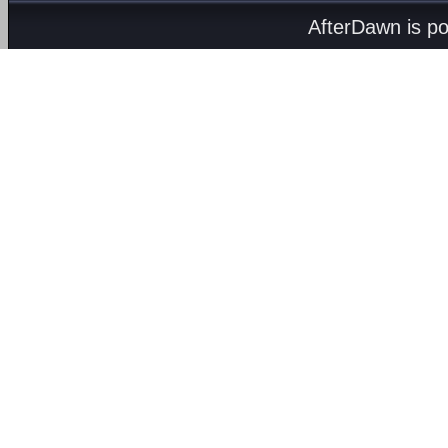
AfterDawn is p