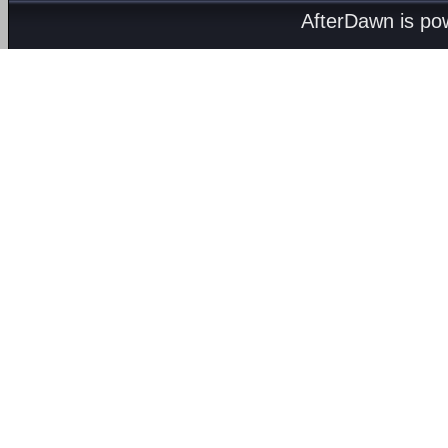
AfterDawn is p