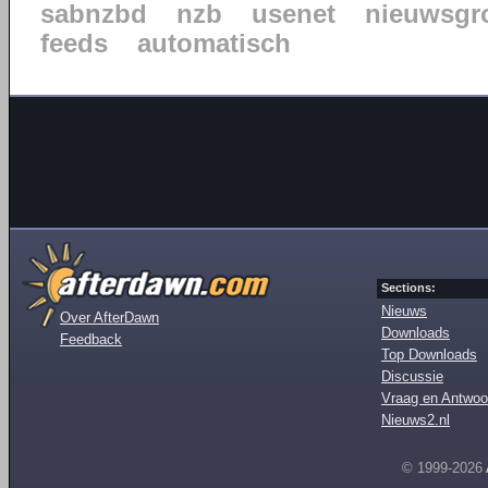
sabnzbd
nzb
usenet
nieuwsgr
feeds
automatisch
Sections:
Nieuws
Over AfterDawn
Downloads
Feedback
Top Downloads
Discussie
Vraag en Antwoo
Nieuws2.nl
© 1999-2026