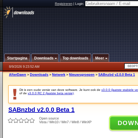
Registreren
|
Login:
Startpagina
Downloads
Top downloads
Meer
8/9/2026 9:23:52 AM
AfterDawn
>
Downloads
>
Netwerk
>
Nieuwsgroepen
>
SABnzbd v2.0.0 Beta 1
Dit is een oude versie van deze software. Je kunt ook de
v3.0.0 (laatste stabiele ve
of de
v3.0.0 RC 2 (laatste beta versie)
.
SABnzbd v2.0.0 Beta 1
Open source
DOW
Vista / Win10 / Win7 / Win8 / WinXP