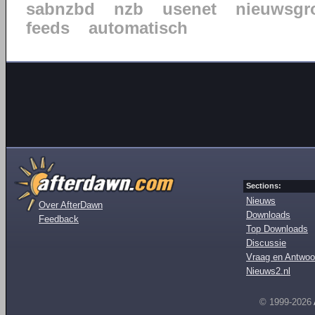
sabnzbd
nzb
usenet
nieuwsgr
feeds
automatisch
Sections:
Nieuws
Over AfterDawn
Downloads
Feedback
Top Downloads
Discussie
Vraag en Antwoo
Nieuws2.nl
© 1999-2026