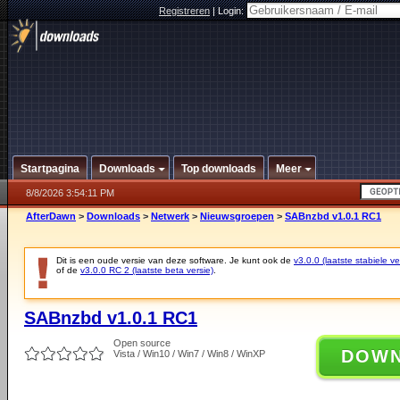
Registreren
|
Login:
Startpagina
Downloads
Top downloads
Meer
8/8/2026 3:54:11 PM
AfterDawn
>
Downloads
>
Netwerk
>
Nieuwsgroepen
>
SABnzbd v1.0.1 RC1
Dit is een oude versie van deze software. Je kunt ook de
v3.0.0 (laatste stabiele ve
of de
v3.0.0 RC 2 (laatste beta versie)
.
SABnzbd v1.0.1 RC1
Open source
DOW
Vista / Win10 / Win7 / Win8 / WinXP