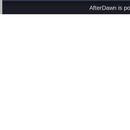
AfterDawn is p