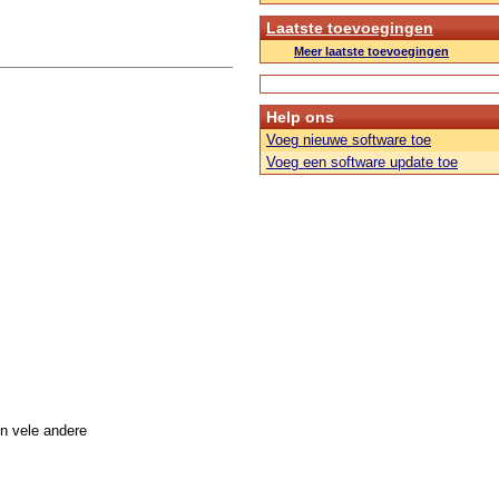
Laatste toevoegingen
Meer laatste toevoegingen
Help ons
Voeg nieuwe software toe
Voeg een software update toe
n vele andere