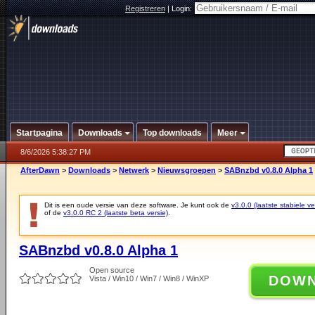
Registreren
|
Login:
Startpagina
Downloads
Top downloads
Meer
8/6/2026 5:38:27 PM
AfterDawn
>
Downloads
>
Netwerk
>
Nieuwsgroepen
>
SABnzbd v0.8.0 Alpha 1
Dit is een oude versie van deze software. Je kunt ook de
v3.0.0 (laatste stabiele ve
of de
v3.0.0 RC 2 (laatste beta versie)
.
SABnzbd v0.8.0 Alpha 1
Open source
DOW
Vista / Win10 / Win7 / Win8 / WinXP