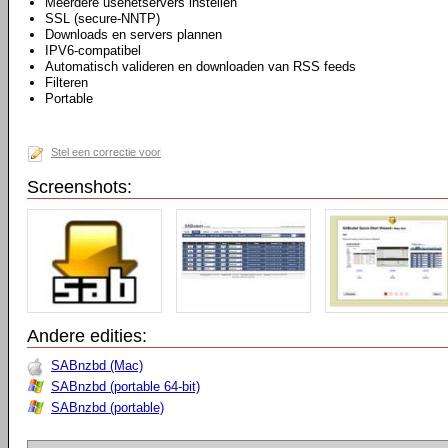
Meerdere usenetservers instellen
SSL (secure-NNTP)
Downloads en servers plannen
IPV6-compatibel
Automatisch valideren en downloaden van RSS feeds
Filteren
Portable
Stel een correctie voor
Screenshots:
Andere edities:
SABnzbd (Mac)
SABnzbd (portable 64-bit)
SABnzbd (portable)