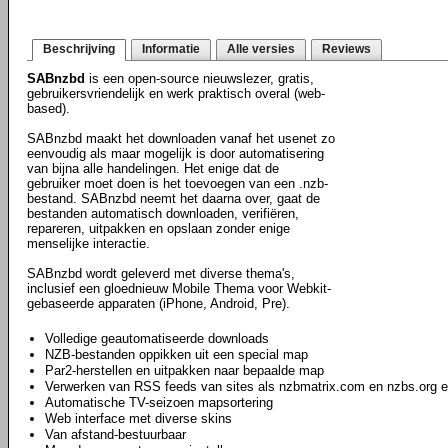
Beschrijving
Informatie
Alle versies
Reviews
SABnzbd
is een open-source nieuwslezer, gratis,
gebruikersvriendelijk en werk praktisch overal (web-
based).
SABnzbd maakt het downloaden vanaf het usenet zo
eenvoudig als maar mogelijk is door automatisering
van bijna alle handelingen. Het enige dat de
gebruiker moet doen is het toevoegen van een .nzb-
bestand. SABnzbd neemt het daarna over, gaat de
bestanden automatisch downloaden, verifiëren,
repareren, uitpakken en opslaan zonder enige
menselijke interactie.
SABnzbd wordt geleverd met diverse thema's,
inclusief een gloednieuw Mobile Thema voor Webkit-
gebaseerde apparaten (iPhone, Android, Pre).
Volledige geautomatiseerde downloads
NZB-bestanden oppikken uit een special map
Par2-herstellen en uitpakken naar bepaalde map
Verwerken van RSS feeds van sites als nzbmatrix.com en nzbs.org e
Automatische TV-seizoen mapsortering
Web interface met diverse skins
Van afstand-bestuurbaar