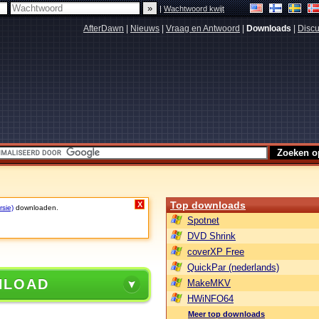
|
Wachtwoord kwijt
AfterDawn
|
Nieuws
|
Vraag en Antwoord
|
Downloads
|
Discu
Top downloads
X
rsie)
downloaden.
Spotnet
DVD Shrink
coverXP Free
QuickPar (nederlands)
NLOAD
MakeMKV
HWiNFO64
Meer top downloads