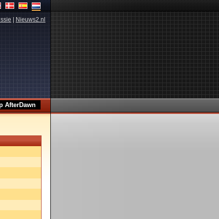
ssie
|
Nieuws2.nl