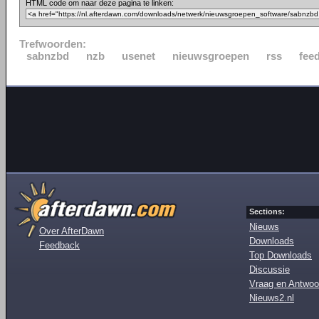
HTML code om naar deze pagina te linken:
Trefwoorden:
sabnzbd
nzb
usenet
nieuwsgroepen
rss
fee
Sections:
Nieuws
Over AfterDawn
Downloads
Feedback
Top Downloads
Discussie
Vraag en Antwoo
Nieuws2.nl