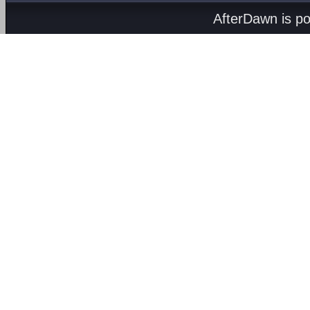
AfterDawn is p