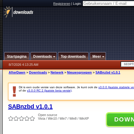
Registreren
|
Login:
Startpagina
Downloads
Top downloads
Meer
8/7/2026 4:13:25 AM
AfterDawn
>
Downloads
>
Netwerk
>
Nieuwsgroepen
>
SABnzbd v1.0.1
Dit is een oude versie van deze software. Je kunt ook de
v3.0.0 (laatste stabiele ve
of de
v3.0.0 RC 2 (laatste beta versie)
.
SABnzbd v1.0.1
Open source
DOW
Vista / Win10 / Win7 / Win8 / WinXP