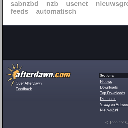
sabnzbd
nzb
usenet
nieuwsgr
feeds
automatisch
Sections:
Nieuws
Over AfterDawn
Downloads
Feedback
Top Downloads
Discussie
Vraag en Antwoo
Nieuws2.nl
© 1999-2026