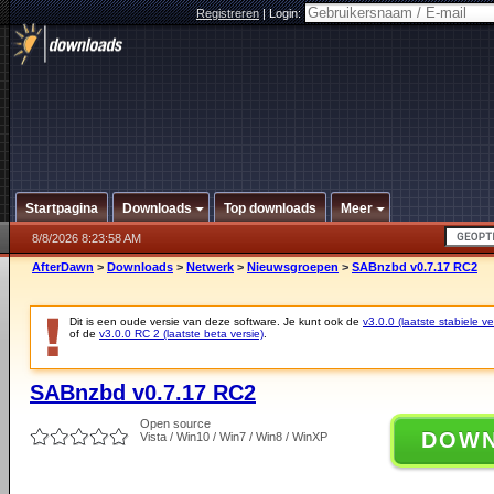
Registreren
|
Login:
Startpagina
Downloads
Top downloads
Meer
8/8/2026 8:23:58 AM
AfterDawn
>
Downloads
>
Netwerk
>
Nieuwsgroepen
>
SABnzbd v0.7.17 RC2
Dit is een oude versie van deze software. Je kunt ook de
v3.0.0 (laatste stabiele ve
of de
v3.0.0 RC 2 (laatste beta versie)
.
SABnzbd v0.7.17 RC2
Open source
DOW
Vista / Win10 / Win7 / Win8 / WinXP