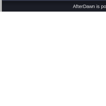
AfterDawn is p