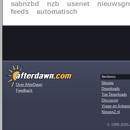
sabnzbd
nzb
usenet
nieuwsgr
feeds
automatisch
Sections:
Nieuws
Over AfterDawn
Downloads
Feedback
Top Downloads
Discussie
Vraag en Antwoo
Nieuws2.nl
© 1999-2026