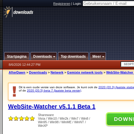
Registreren
|
Login:
Startpagina
Downloads
Top downloads
Meer
8/6/2026 12:44:27 PM
AfterDawn
>
Downloads
>
Netwerk
>
Gemixte netwerk tools
>
WebSite-Watcher 
Dit is een oude versie van deze software. Je kunt ook de
2020 (20.3) (laatste stabie
of de
2020 (20.5) beta 7 (laatste beta versie)
.
WebSite-Watcher v5.1.1 Beta 1
Shareware
DOWN
Vista / Win10 / Win2k / Win7 / Win8 /
Win95 / Win98 / WinME / WinNT /
WinXP