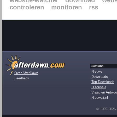
website-watcher
download
webs
controleren
monitoren
rss
Sections:
Nieuws
Over AfterDawn
Downloads
Feedback
Top Downloads
Discussie
Vraag en Antwoo
Nieuws2.nl
© 1999-2026