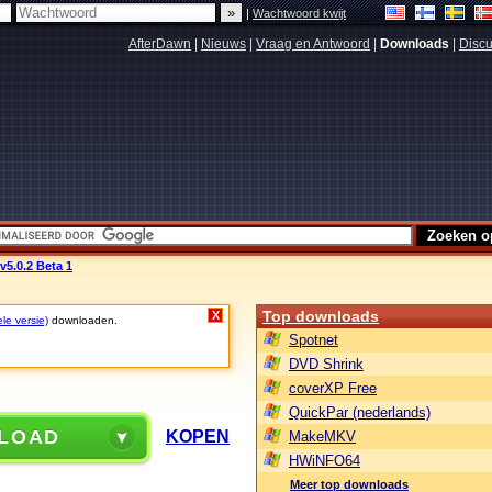
|
Wachtwoord kwijt
AfterDawn
|
Nieuws
|
Vraag en Antwoord
|
Downloads
|
Discu
v5.0.2 Beta 1
Top downloads
X
le versie)
downloaden.
Spotnet
DVD Shrink
coverXP Free
QuickPar (nederlands)
LOAD
KOPEN
MakeMKV
HWiNFO64
Meer top downloads