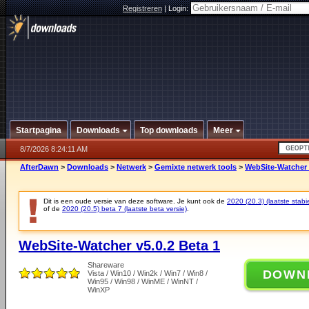
Registreren
|
Login:
Startpagina
Downloads
Top downloads
Meer
8/7/2026 8:24:11 AM
AfterDawn
>
Downloads
>
Netwerk
>
Gemixte netwerk tools
>
WebSite-Watcher 
Dit is een oude versie van deze software. Je kunt ook de
2020 (20.3) (laatste stabie
of de
2020 (20.5) beta 7 (laatste beta versie)
.
WebSite-Watcher v5.0.2 Beta 1
Shareware
DOWN
Vista / Win10 / Win2k / Win7 / Win8 /
Win95 / Win98 / WinME / WinNT /
WinXP