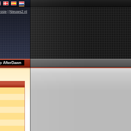
ssie
|
Nieuws2.nl