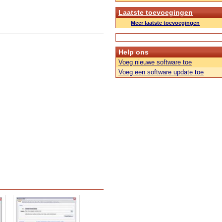
Laatste toevoegingen
Meer laatste toevoegingen
Help ons
Voeg nieuwe software toe
Voeg een software update toe