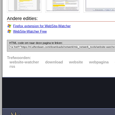
Andere edities:
Firefox extension for WebSite-Watcher
WebSite-Watcher Free
HTML code om naar deze pagina te linken:
Trefwoorden:
website-watcher
download
website
webpagina
rss