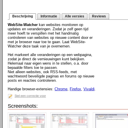
Beschrijving
Informatie
Alle versies
Reviews
WebSite-Watcher
kan websites monitoren op
updates en veranderingen. Zodat je zelf geen tijd
meer hoeft te verspillen met het handmatig
controleren van websites op nieuwe content door er
met je browser naar toe te gaan. Laat WebSite-
Watcher deze taak van je overnemen.
Het markeert alle veranderingen op een webpagina,
zodat je direct de vernieuwingen kunt bekijken.
Helemaal naar eigen wens in te stellen, o.a. door
bepaalde filters toe te passen.
Niet alleen websites, ook RSS-feeds, met
wachtwoord beveiligde paginas en forums op nieuwe
posts en reacties controleren.
Handige browser-extensies:
Chrome
,
Firefox
,
Vivaldi
.
Stel een correctie voor
Screenshots: