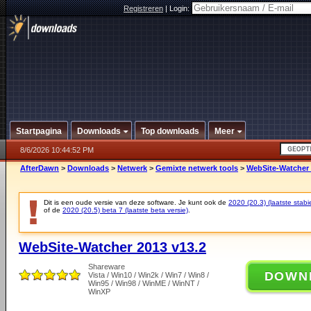
Registreren
|
Login:
Startpagina
Downloads
Top downloads
Meer
8/6/2026 10:44:52 PM
AfterDawn
>
Downloads
>
Netwerk
>
Gemixte netwerk tools
>
WebSite-Watcher 
Dit is een oude versie van deze software. Je kunt ook de
2020 (20.3) (laatste stabie
of de
2020 (20.5) beta 7 (laatste beta versie)
.
WebSite-Watcher 2013 v13.2
Shareware
DOWN
Vista / Win10 / Win2k / Win7 / Win8 /
Win95 / Win98 / WinME / WinNT /
WinXP