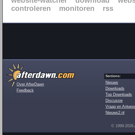
website-watcher
download
webs
controleren
monitoren
rss
Sections:
Nieuws
Over AfterDawn
Downloads
Feedback
Top Downloads
Discussie
Vraag en Antwoo
Nieuws2.nl
© 1999-2026