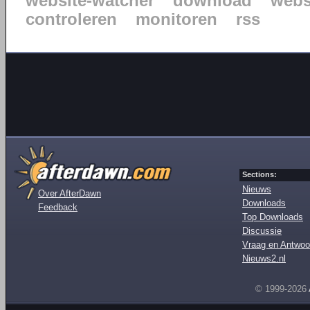
website-watcher
download
webs
controleren
monitoren
rss
Sections:
Nieuws
Over AfterDawn
Downloads
Feedback
Top Downloads
Discussie
Vraag en Antwoo
Nieuws2.nl
© 1999-2026