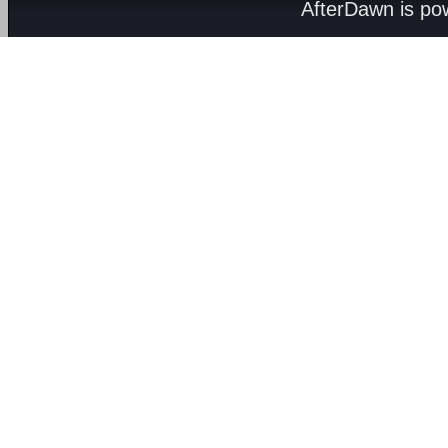
AfterDawn is p