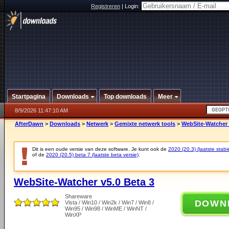
Registreren
|
Login:
Startpagina
Downloads
Top downloads
Meer
8/9/2026 11:47:10 AM
AfterDawn
>
Downloads
>
Netwerk
>
Gemixte netwerk tools
>
WebSite-Watcher 
Dit is een oude versie van deze software. Je kunt ook de
2020 (20.3) (laatste stabie
of de
2020 (20.5) beta 7 (laatste beta versie)
.
WebSite-Watcher v5.0 Beta 3
Shareware
DOWN
Vista / Win10 / Win2k / Win7 / Win8 /
Win95 / Win98 / WinME / WinNT /
WinXP