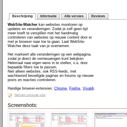
Beschrijving
Informatie
Alle versies
Reviews
WebSite-Watcher
kan websites monitoren op
updates en veranderingen. Zodat je zelf geen tijd
meer hoeft te verspillen met het handmatig
controleren van websites op nieuwe content door er
met je browser naar toe te gaan. Laat WebSite-
Watcher deze taak van je overnemen.
Het markeert alle veranderingen op een webpagina,
zodat je direct de vernieuwingen kunt bekijken.
Helemaal naar eigen wens in te stellen, o.a. door
bepaalde filters toe te passen.
Niet alleen websites, ook RSS-feeds, met
wachtwoord beveiligde paginas en forums op nieuwe
posts en reacties controleren.
Handige browser-extensies:
Chrome
,
Firefox
,
Vivaldi
.
Stel een correctie voor
Screenshots: