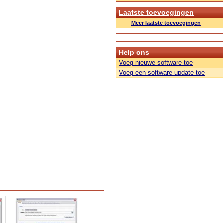
Laatste toevoegingen
Meer laatste toevoegingen
Help ons
Voeg nieuwe software toe
Voeg een software update toe