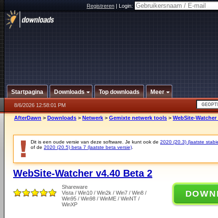
Registreren
|
Login:
Startpagina
Downloads
Top downloads
Meer
8/6/2026 12:58:01 PM
AfterDawn
>
Downloads
>
Netwerk
>
Gemixte netwerk tools
>
WebSite-Watcher 
Dit is een oude versie van deze software. Je kunt ook de
2020 (20.3) (laatste stabie
of de
2020 (20.5) beta 7 (laatste beta versie)
.
WebSite-Watcher v4.40 Beta 2
Shareware
DOWN
Vista / Win10 / Win2k / Win7 / Win8 /
Win95 / Win98 / WinME / WinNT /
WinXP