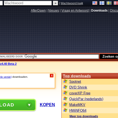
|
Wachtwoord kwijt
AfterDawn
|
Nieuws
|
Vraag en Antwoord
|
Downloads
|
Discu
v4.40 Beta 2
Top downloads
X
le versie)
downloaden.
Spotnet
DVD Shrink
coverXP Free
QuickPar (nederlands)
LOAD
KOPEN
MakeMKV
HWiNFO64
Meer top downloads