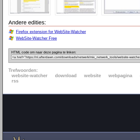
Andere edities:
Firefox extension for WebSite-Watcher
WebSite-Watcher Free
HTML code om naar deze pagina te linken:
Trefwoorden:
website-watcher
download
website
webpagina
rss