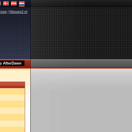
ssie
|
Nieuws2.nl