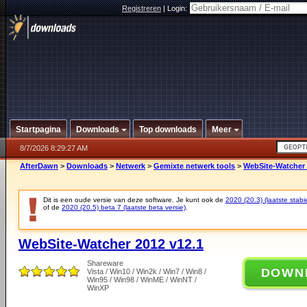
Registreren
|
Login:
Startpagina
Downloads
Top downloads
Meer
8/7/2026 8:29:27 AM
AfterDawn
>
Downloads
>
Netwerk
>
Gemixte netwerk tools
>
WebSite-Watcher 
Dit is een oude versie van deze software. Je kunt ook de
2020 (20.3) (laatste stabie
of de
2020 (20.5) beta 7 (laatste beta versie)
.
WebSite-Watcher 2012 v12.1
Shareware
DOWN
Vista / Win10 / Win2k / Win7 / Win8 /
Win95 / Win98 / WinME / WinNT /
WinXP