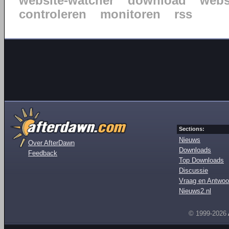
website-watcher
download
webs
controleren
monitoren
rss
Sections:
Nieuws
Over AfterDawn
Downloads
Feedback
Top Downloads
Discussie
Vraag en Antwoo
Nieuws2.nl
© 1999-2026