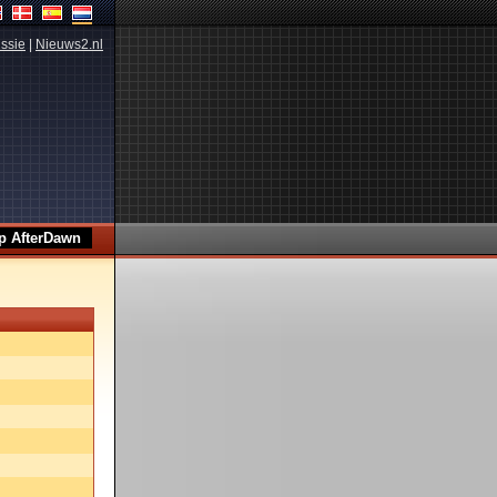
ssie
|
Nieuws2.nl