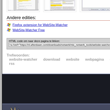
Andere edities:
Firefox extension for WebSite-Watcher
WebSite-Watcher Free
HTML code om naar deze pagina te linken:
Trefwoorden:
website-watcher
download
website
webpagina
rss