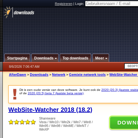
Registreren
|
Login:
Startpagina
Downloads
Top downloads
Meer
8/6/2026 7:06:47 AM
AfterDawn
>
Downloads
>
Netwerk
>
Gemixte netwerk tools
>
WebSite-Watcher 
Dit is een oude versie van deze software. Je kunt ook de
2020 (20.3) (laatste stabie
of de
2020 (20.5) beta 7 (laatste beta versie)
.
WebSite-Watcher 2018 (18.2)
Shareware
DOWN
Vista / Win10 / Win2k / Win7 / Win8 /
Win95 / Win98 / WinME / WinNT /
WinXP