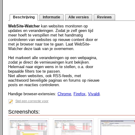
Beschrijving
Informatie
Alle versies
Reviews
WebSite-Watcher
kan websites monitoren op
updates en veranderingen. Zodat je zelf geen tijd
meer hoeft te verspillen met het handmatig
controleren van websites op nieuwe content door er
met je browser naar toe te gaan. Laat WebSite-
Watcher deze taak van je overnemen.
Het markeert alle veranderingen op een webpagina,
zodat je direct de vernieuwingen kunt bekijken.
Helemaal naar eigen wens in te stellen, o.a. door
bepaalde filters toe te passen.
Niet alleen websites, ook RSS-feeds, met
wachtwoord beveiligde paginas en forums op nieuwe
posts en reacties controleren.
Handige browser-extensies:
Chrome
,
Firefox
,
Vivaldi
.
Stel een correctie voor
Screenshots: