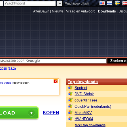
|
Wachtwoord kwijt
AfterDawn
|
Nieuws
|
Vraag en Antwoord
|
Downloads
|
Discu
2018 (18.2)
Top downloads
X
le versie)
downloaden.
Spotnet
DVD Shrink
coverXP Free
QuickPar (nederlands)
LOAD
KOPEN
MakeMKV
HWiNFO64
Meer top downloads