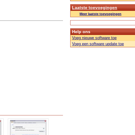
Laatste toevoegingen
Meer laatste toevoegingen
Help ons
Voeg nieuwe software toe
Voeg een software update toe