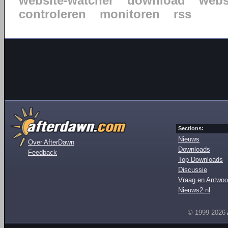
website-watcher
download
webs
controleren
monitoren
rss
Sections:
Nieuws
Over AfterDawn
Downloads
Feedback
Top Downloads
Discussie
Vraag en Antwoo
Nieuws2.nl
© 1999-2026