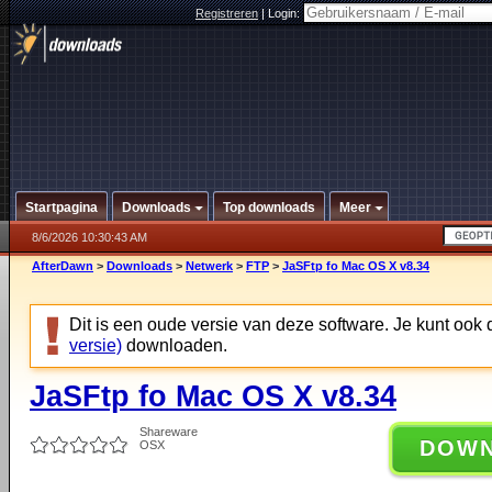
Registreren
|
Login:
Startpagina
Downloads
Top downloads
Meer
8/6/2026 10:30:43 AM
AfterDawn
>
Downloads
>
Netwerk
>
FTP
>
JaSFtp fo Mac OS X v8.34
Dit is een oude versie van deze software. Je kunt ook
versie)
downloaden.
JaSFtp fo Mac OS X v8.34
Shareware
DOW
OSX