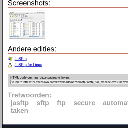
Screenshots:
Andere edities:
JaSFtp
JaSFtp for Linux
HTML code om naar deze pagina te linken:
Trefwoorden:
jasftp
sftp
ftp
secure
automat
taken