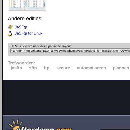
Andere edities:
JaSFtp
JaSFtp for Linux
HTML code om naar deze pagina te linken:
Trefwoorden:
jasftp
sftp
ftp
secure
automatiseren
plannen