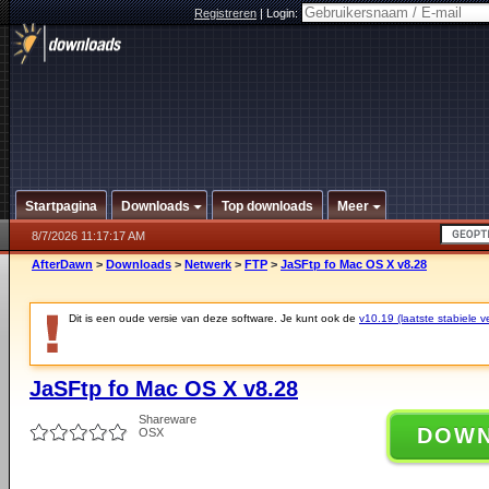
Registreren
|
Login:
Startpagina
Downloads
Top downloads
Meer
8/7/2026 11:17:17 AM
AfterDawn
>
Downloads
>
Netwerk
>
FTP
>
JaSFtp fo Mac OS X v8.28
Dit is een oude versie van deze software. Je kunt ook de
v10.19 (laatste stabiele ve
JaSFtp fo Mac OS X v8.28
Shareware
DOW
OSX