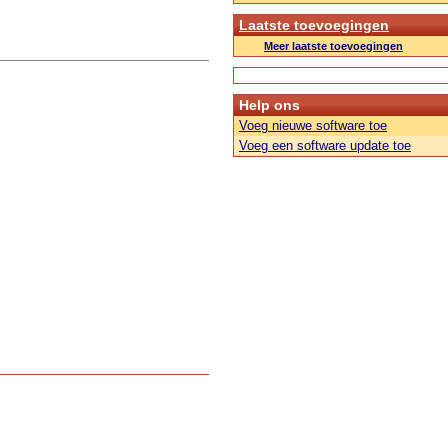
Laatste toevoegingen
Meer laatste toevoegingen
Help ons
Voeg nieuwe software toe
Voeg een software update toe