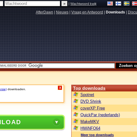
|
Wachtwoord kwijt
AfterDawn
|
Nieuws
|
Vraag en Antwoord
|
Downloads
|
Discu
Top downloads
X
rsie)
downloaden.
Spotnet
DVD Shrink
coverXP Free
QuickPar (nederlands)
NLOAD
MakeMKV
HWiNFO64
Meer top downloads