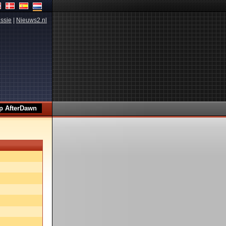
ssie
|
Nieuws2.nl