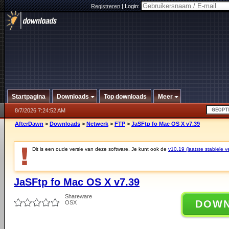
Registreren
|
Login:
Startpagina
Downloads
Top downloads
Meer
8/7/2026 7:24:52 AM
AfterDawn
>
Downloads
>
Netwerk
>
FTP
>
JaSFtp fo Mac OS X v7.39
Dit is een oude versie van deze software. Je kunt ook de
v10.19 (laatste stabiele ve
JaSFtp fo Mac OS X v7.39
Shareware
DOW
OSX