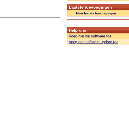
Laatste toevoegingen
Meer laatste toevoegingen
Help ons
Voeg nieuwe software toe
Voeg een software update toe