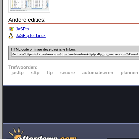
Andere edities:
JaSFtp
JaSFtp for Linux
HTML code om naar deze pagina te linken:
Trefwoorden:
jasftp
sftp
ftp
secure
automatiseren
plannen