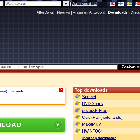
|
Wachtwoord kwijt
AfterDawn
|
Nieuws
|
Vraag en Antwoord
|
Downloads
|
Discu
Top downloads
X
rsie)
downloaden.
Spotnet
DVD Shrink
coverXP Free
QuickPar (nederlands)
NLOAD
MakeMKV
HWiNFO64
Meer top downloads