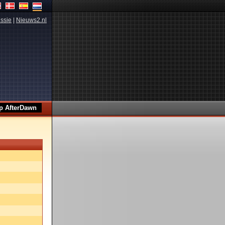
ssie
|
Nieuws2.nl