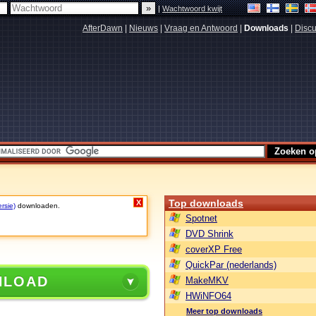
|
Wachtwoord kwijt
AfterDawn
|
Nieuws
|
Vraag en Antwoord
|
Downloads
|
Discu
Top downloads
X
rsie)
downloaden.
Spotnet
DVD Shrink
coverXP Free
QuickPar (nederlands)
NLOAD
MakeMKV
HWiNFO64
Meer top downloads