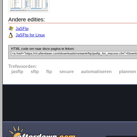
Andere edities:
JaSFtp
JaSFtp for Linux
HTML code om naar deze pagina te linken:
Trefwoorden:
jasftp
sftp
ftp
secure
automatiseren
plannen