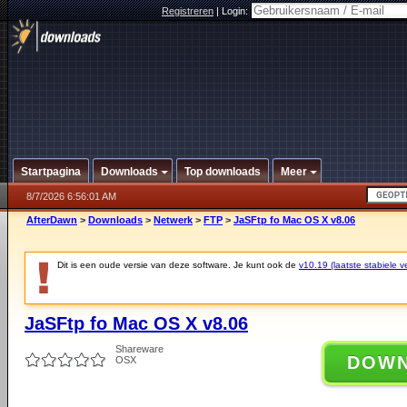
Registreren
|
Login:
Startpagina
Downloads
Top downloads
Meer
8/7/2026 6:56:01 AM
AfterDawn
>
Downloads
>
Netwerk
>
FTP
>
JaSFtp fo Mac OS X v8.06
Dit is een oude versie van deze software. Je kunt ook de
v10.19 (laatste stabiele ve
JaSFtp fo Mac OS X v8.06
Shareware
DOW
OSX