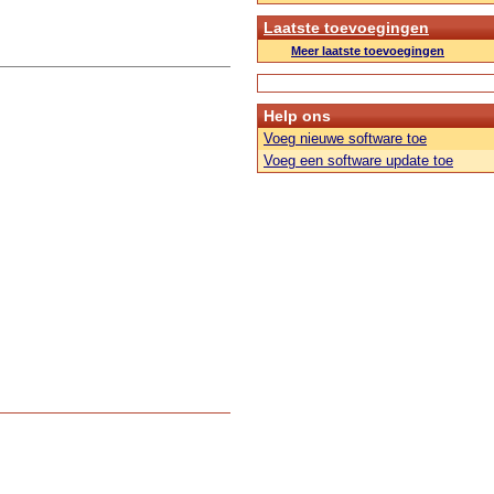
Laatste toevoegingen
Meer laatste toevoegingen
Help ons
Voeg nieuwe software toe
Voeg een software update toe