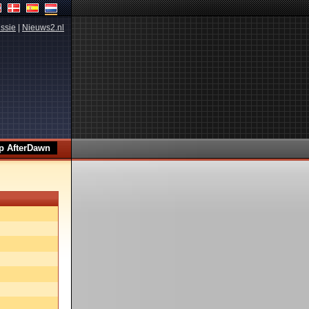
ssie
|
Nieuws2.nl