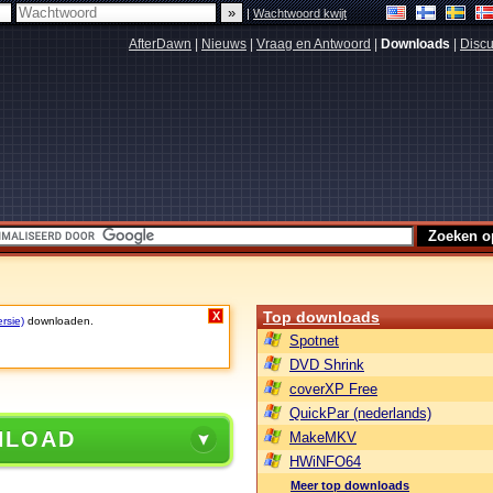
|
Wachtwoord kwijt
AfterDawn
|
Nieuws
|
Vraag en Antwoord
|
Downloads
|
Discu
Top downloads
X
rsie)
downloaden.
Spotnet
DVD Shrink
coverXP Free
QuickPar (nederlands)
NLOAD
MakeMKV
HWiNFO64
Meer top downloads