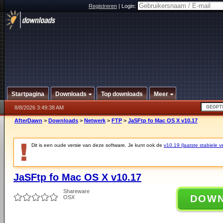
Registreren
|
Login:
Startpagina
Downloads
Top downloads
Meer
8/8/2026 3:49:38 AM
AfterDawn
>
Downloads
>
Netwerk
>
FTP
>
JaSFtp fo Mac OS X v10.17
Dit is een oude versie van deze software. Je kunt ook de
v10.19 (laatste stabiele ve
JaSFtp fo Mac OS X v10.17
Shareware
DOW
OSX