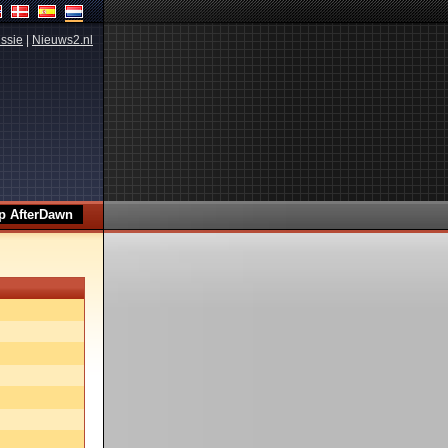
ssie
|
Nieuws2.nl