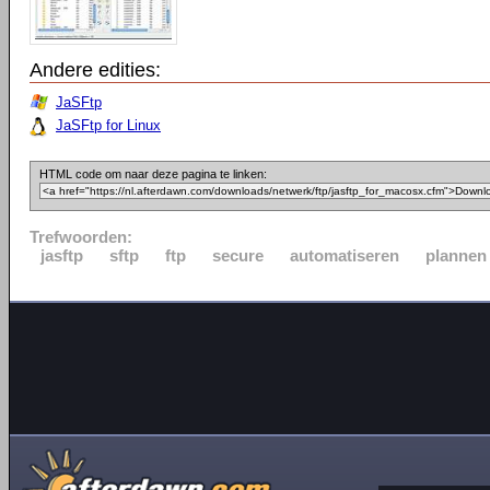
Andere edities:
JaSFtp
JaSFtp for Linux
HTML code om naar deze pagina te linken:
Trefwoorden:
jasftp
sftp
ftp
secure
automatiseren
plannen