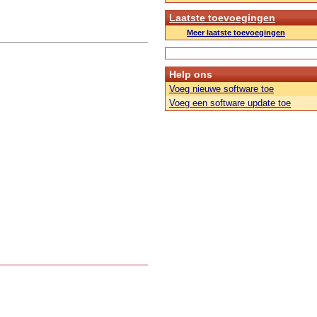
Laatste toevoegingen
Meer laatste toevoegingen
Help ons
Voeg nieuwe software toe
Voeg een software update toe