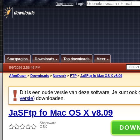
Registreren
|
Login:
Startpagina
Downloads
Top downloads
Meer
8/9/2026 2:58:46 PM
AfterDawn
>
Downloads
>
Netwerk
>
FTP
>
JaSFtp fo Mac OS X v8.09
Dit is een oude versie van deze software. Je kunt ook
versie)
downloaden.
JaSFtp fo Mac OS X v8.09
Shareware
DOW
OSX