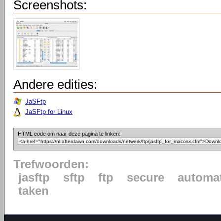
Screenshots:
Andere edities:
JaSFtp
JaSFtp for Linux
HTML code om naar deze pagina te linken:
Trefwoorden:
jasftp
sftp
ftp
secure
automat
taken