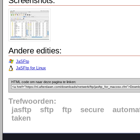
Screenshots:
Andere edities:
JaSFtp
JaSFtp for Linux
HTML code om naar deze pagina te linken:
Trefwoorden:
jasftp
sftp
ftp
secure
automat
taken