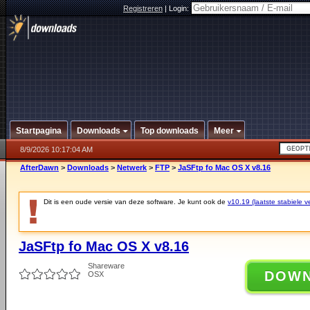
Registreren
|
Login:
Startpagina
Downloads
Top downloads
Meer
8/9/2026 10:17:04 AM
AfterDawn
>
Downloads
>
Netwerk
>
FTP
>
JaSFtp fo Mac OS X v8.16
Dit is een oude versie van deze software. Je kunt ook de
v10.19 (laatste stabiele ve
JaSFtp fo Mac OS X v8.16
Shareware
DOW
OSX