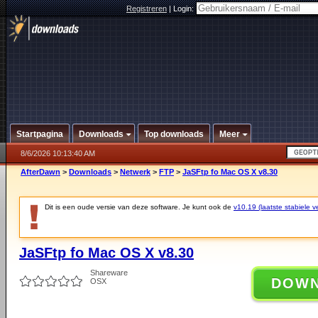
Registreren
|
Login:
Startpagina
Downloads
Top downloads
Meer
8/6/2026 10:13:40 AM
AfterDawn
>
Downloads
>
Netwerk
>
FTP
>
JaSFtp fo Mac OS X v8.30
Dit is een oude versie van deze software. Je kunt ook de
v10.19 (laatste stabiele ve
JaSFtp fo Mac OS X v8.30
Shareware
DOW
OSX