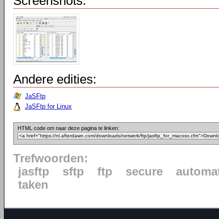
Screenshots:
Andere edities:
JaSFtp
JaSFtp for Linux
HTML code om naar deze pagina te linken:
Trefwoorden:
jasftp
sftp
ftp
secure
automat
taken