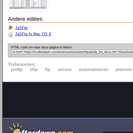
Andere edities:
JaSFtp
JaSFtp fo Mac OS X
HTML code om naar deze pagina te linken:
Trefwoorden:
jasftp
sftp
ftp
secure
automatiseren
plannen