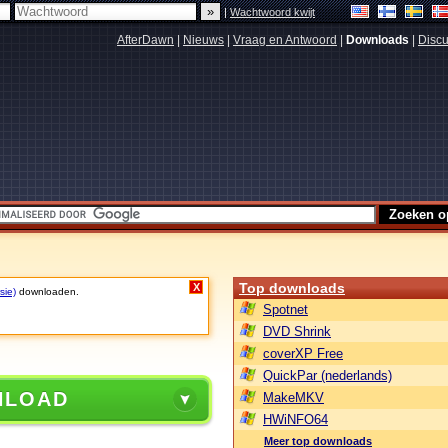
|
Wachtwoord kwijt
AfterDawn
|
Nieuws
|
Vraag en Antwoord
|
Downloads
|
Discu
Top downloads
X
sie)
downloaden.
Spotnet
DVD Shrink
coverXP Free
QuickPar (nederlands)
NLOAD
MakeMKV
HWiNFO64
Meer top downloads