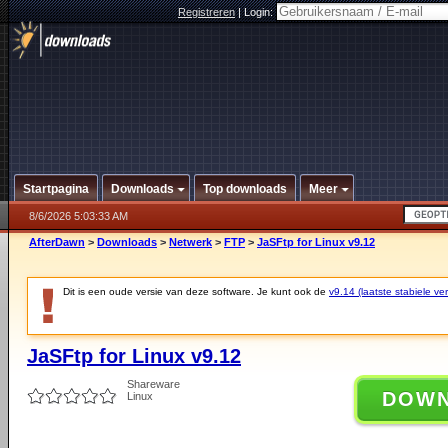
Registreren
|
Login:
Startpagina
Downloads
Top downloads
Meer
8/6/2026 5:03:33 AM
AfterDawn
>
Downloads
>
Netwerk
>
FTP
>
JaSFtp for Linux v9.12
Dit is een oude versie van deze software. Je kunt ook de
v9.14 (laatste stabiele ver
JaSFtp for Linux v9.12
Shareware
DOW
Linux