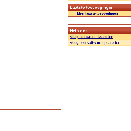
Laatste toevoegingen
Meer laatste toevoegingen
Help ons
Voeg nieuwe software toe
Voeg een software update toe