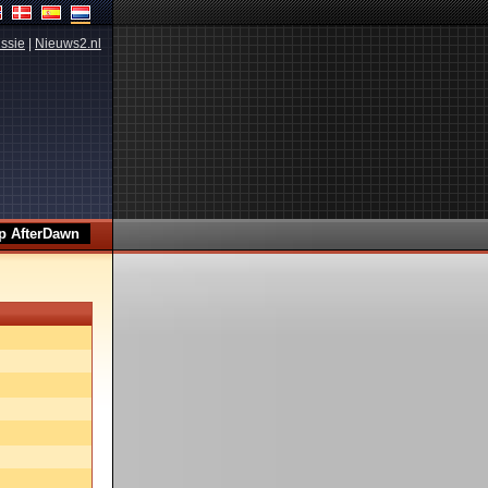
ssie
|
Nieuws2.nl