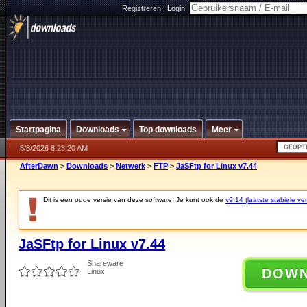
Registreren
|
Login:
Startpagina
Downloads
Top downloads
Meer
8/8/2026 8:23:20 AM
AfterDawn
>
Downloads
>
Netwerk
>
FTP
>
JaSFtp for Linux v7.44
Dit is een oude versie van deze software. Je kunt ook de
v9.14 (laatste stabiele ver
JaSFtp for Linux v7.44
Shareware
DOW
Linux