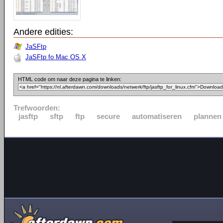
Andere edities:
JaSFtp
JaSFtp fo Mac OS X
HTML code om naar deze pagina te linken:
Trefwoorden:
jasftp
sftp
ftp
secure
automatiseren
plannen