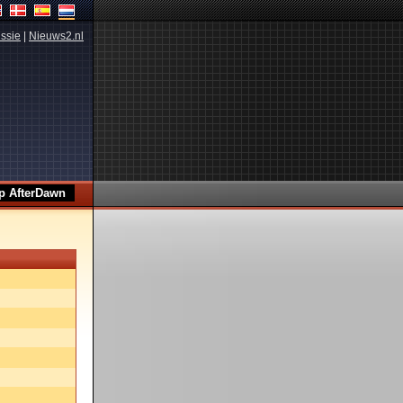
ssie
|
Nieuws2.nl