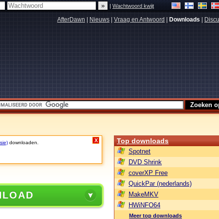
|
Wachtwoord kwijt
AfterDawn
|
Nieuws
|
Vraag en Antwoord
|
Downloads
|
Discu
Top downloads
X
sie)
downloaden.
Spotnet
DVD Shrink
coverXP Free
QuickPar (nederlands)
NLOAD
MakeMKV
HWiNFO64
Meer top downloads