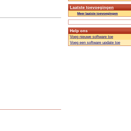
Laatste toevoegingen
Meer laatste toevoegingen
Help ons
Voeg nieuwe software toe
Voeg een software update toe