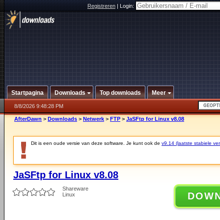
Registreren
|
Login:
Startpagina
Downloads
Top downloads
Meer
8/8/2026 9:48:28 PM
AfterDawn
>
Downloads
>
Netwerk
>
FTP
>
JaSFtp for Linux v8.08
Dit is een oude versie van deze software. Je kunt ook de
v9.14 (laatste stabiele ver
JaSFtp for Linux v8.08
Shareware
DOW
Linux