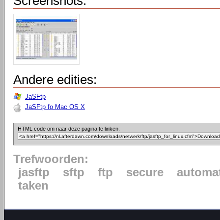
Screenshots:
Andere edities:
JaSFtp
JaSFtp fo Mac OS X
HTML code om naar deze pagina te linken:
Trefwoorden:
jasftp
sftp
ftp
secure
automat
taken