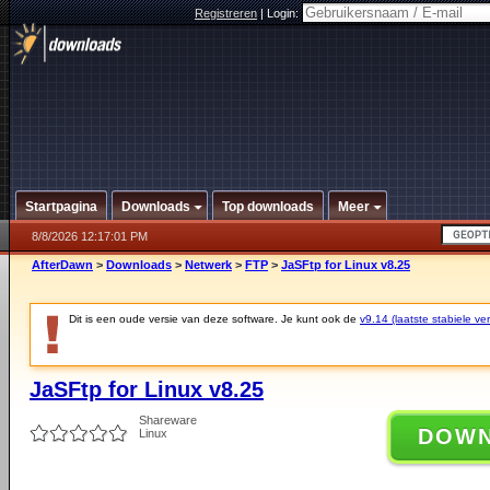
Registreren
|
Login:
Startpagina
Downloads
Top downloads
Meer
8/8/2026 12:17:01 PM
AfterDawn
>
Downloads
>
Netwerk
>
FTP
>
JaSFtp for Linux v8.25
Dit is een oude versie van deze software. Je kunt ook de
v9.14 (laatste stabiele ver
JaSFtp for Linux v8.25
Shareware
DOW
Linux