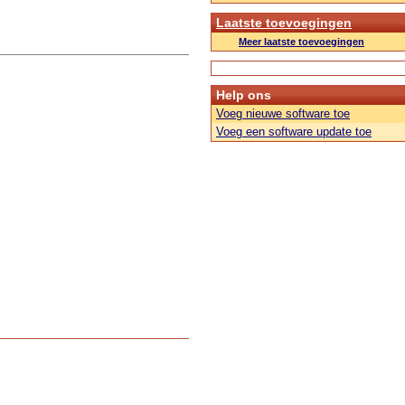
Laatste toevoegingen
Meer laatste toevoegingen
Help ons
Voeg nieuwe software toe
Voeg een software update toe