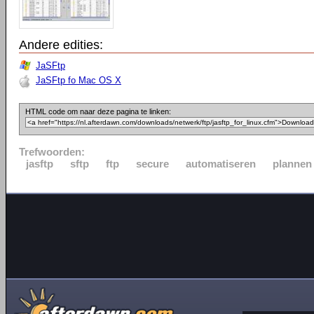
Andere edities:
JaSFtp
JaSFtp fo Mac OS X
HTML code om naar deze pagina te linken:
Trefwoorden:
jasftp
sftp
ftp
secure
automatiseren
plannen