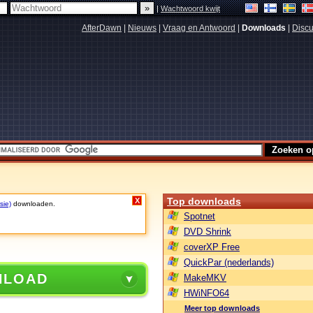
|
Wachtwoord kwijt
AfterDawn
|
Nieuws
|
Vraag en Antwoord
|
Downloads
|
Discu
Top downloads
X
sie)
downloaden.
Spotnet
DVD Shrink
coverXP Free
QuickPar (nederlands)
NLOAD
MakeMKV
HWiNFO64
Meer top downloads