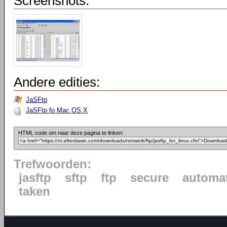
Screenshots:
Andere edities:
JaSFtp
JaSFtp fo Mac OS X
HTML code om naar deze pagina te linken:
Trefwoorden:
jasftp
sftp
ftp
secure
automat
taken