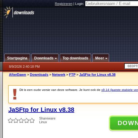
Registreren
|
Login:
Startpagina
Downloads
Top downloads
Meer
8/9/2026 2:40:18 PM
AfterDawn
>
Downloads
>
Netwerk
>
FTP
>
JaSFtp for Linux v8.38
Dit is een oude versie van deze software. Je kunt ook de
v9.14 (laatste stabiele ver
JaSFtp for Linux v8.38
Shareware
DOW
Linux