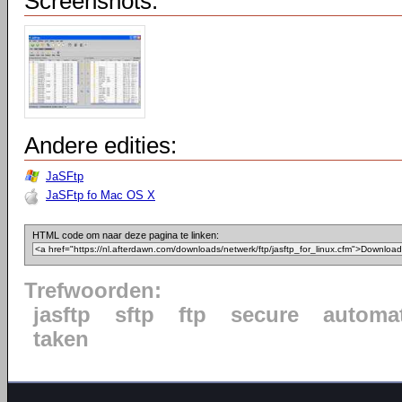
Screenshots:
Andere edities:
JaSFtp
JaSFtp fo Mac OS X
HTML code om naar deze pagina te linken:
Trefwoorden:
jasftp
sftp
ftp
secure
automat
taken