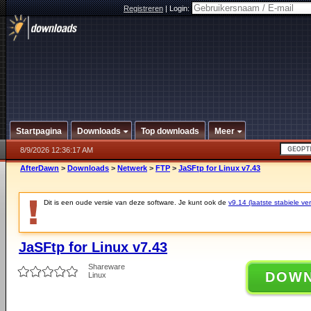
Registreren
|
Login:
Startpagina
Downloads
Top downloads
Meer
8/9/2026 12:36:17 AM
AfterDawn
>
Downloads
>
Netwerk
>
FTP
>
JaSFtp for Linux v7.43
Dit is een oude versie van deze software. Je kunt ook de
v9.14 (laatste stabiele ver
JaSFtp for Linux v7.43
Shareware
DOW
Linux