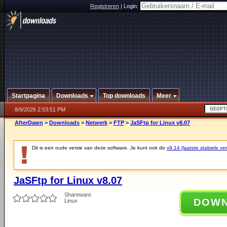
Registreren
|
Login:
Startpagina
Downloads
Top downloads
Meer
8/9/2026 2:53:51 PM
AfterDawn
>
Downloads
>
Netwerk
>
FTP
>
JaSFtp for Linux v8.07
Dit is een oude versie van deze software. Je kunt ook de
v9.14 (laatste stabiele ver
JaSFtp for Linux v8.07
Shareware
DOW
Linux