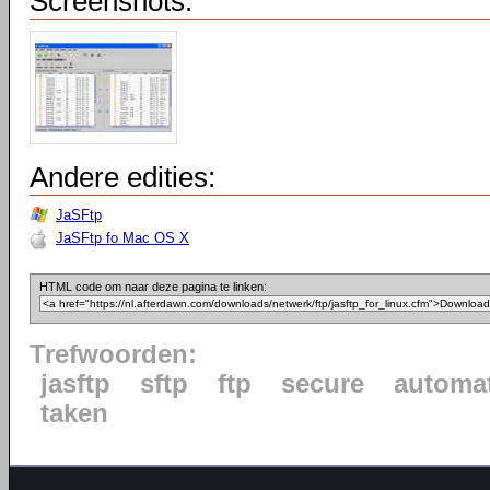
Screenshots:
Andere edities:
JaSFtp
JaSFtp fo Mac OS X
HTML code om naar deze pagina te linken:
Trefwoorden:
jasftp
sftp
ftp
secure
automat
taken