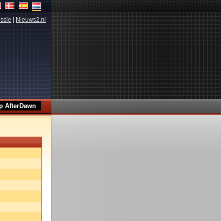
ssie
|
Nieuws2.nl