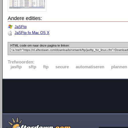
Andere edities:
JaSFtp
JaSFtp fo Mac OS X
HTML code om naar deze pagina te linken:
Trefwoorden:
jasftp
sftp
ftp
secure
automatiseren
plannen