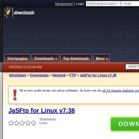
Registreren
|
Login:
Startpagina
Downloads
Top downloads
Meer
8/9/2026 10:10:00 AM
AfterDawn
>
Downloads
>
Netwerk
>
FTP
>
JaSFtp for Linux v7.38
Dit is een oude versie van deze software. Je kunt ook de
v9.14 (laatste stabiele ver
JaSFtp for Linux v7.38
Shareware
DOW
Linux