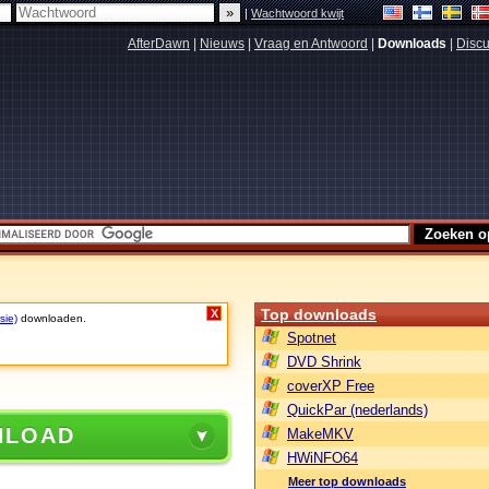
|
Wachtwoord kwijt
AfterDawn
|
Nieuws
|
Vraag en Antwoord
|
Downloads
|
Discu
Top downloads
X
sie)
downloaden.
Spotnet
DVD Shrink
coverXP Free
QuickPar (nederlands)
NLOAD
MakeMKV
HWiNFO64
Meer top downloads