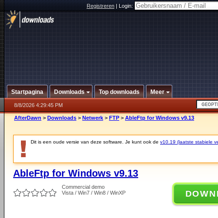
Registreren
|
Login:
Startpagina
Downloads
Top downloads
Meer
8/8/2026 4:29:45 PM
AfterDawn
>
Downloads
>
Netwerk
>
FTP
>
AbleFtp for Windows v9.13
Dit is een oude versie van deze software. Je kunt ook de
v10.19 (laatste stabiele ve
AbleFtp for Windows v9.13
Commercial demo
DOWN
Vista / Win7 / Win8 / WinXP