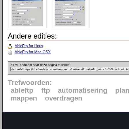
Andere edities:
AbleFtp for Linux
AbleFtp for Mac OSX
HTML code om naar deze pagina te linken:
Trefwoorden:
ableftp
ftp
automatisering
pla
mappen
overdragen