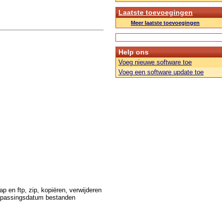
Laatste toevoegingen
Meer laatste toevoegingen
Help ons
Voeg nieuwe software toe
Voeg een software update toe
 en ftp, zip, kopiëren, verwijderen
anpassingsdatum bestanden