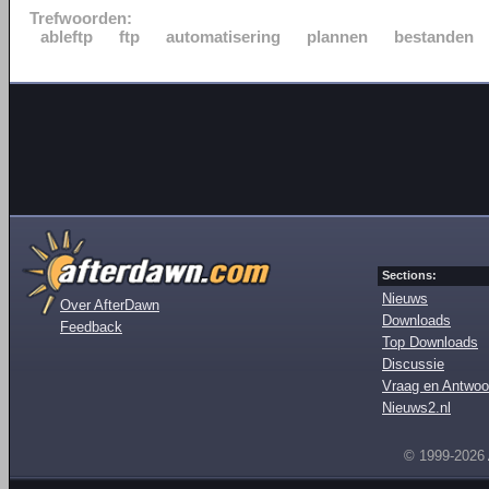
Trefwoorden:
ableftp
ftp
automatisering
plannen
bestanden
Sections:
Nieuws
Over AfterDawn
Downloads
Feedback
Top Downloads
Discussie
Vraag en Antwoo
Nieuws2.nl
© 1999-2026