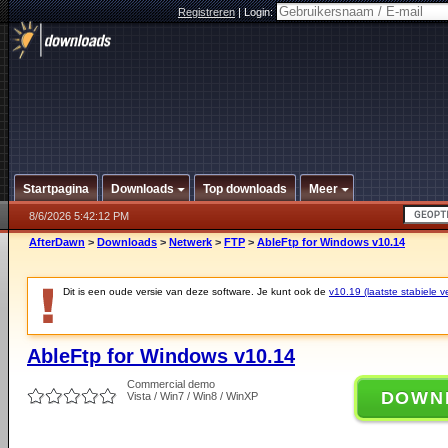
Registreren
|
Login:
Startpagina
Downloads
Top downloads
Meer
8/6/2026 5:42:12 PM
AfterDawn
>
Downloads
>
Netwerk
>
FTP
>
AbleFtp for Windows v10.14
Dit is een oude versie van deze software. Je kunt ook de
v10.19 (laatste stabiele ve
AbleFtp for Windows v10.14
Commercial demo
DOWN
Vista / Win7 / Win8 / WinXP