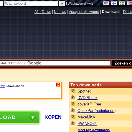
|
Wachtwoord kwijt
AfterDawn
|
Nieuws
|
Vraag en Antwoord
|
Downloads
|
Discu
Top downloads
X
rsie)
downloaden.
Spotnet
DVD Shrink
coverXP Free
QuickPar (nederlands)
LOAD
KOPEN
MakeMKV
HWiNFO64
Meer top downloads