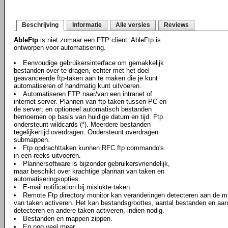
Beschrijving
Informatie
Alle versies
Reviews
AbleFtp
is niet zomaar een FTP client. AbleFtp is
ontworpen voor automatisering.
Eenvoudige gebruikersinterface om gemakkelijk
bestanden over te dragen, echter met het doel
geavanceerde ftp-taken aan te maken die je kunt
automatiseren of handmatig kunt uitvoeren.
Automatiseren FTP naar/van een intranet of
internet server. Plannen van ftp-taken tussen PC en
de server; en optioneel automatisch bestanden
hernoemen op basis van huidige datum en tijd. Ftp
ondersteunt wildcards (*). Meerdere bestanden
tegelijkertijd overdragen. Ondersteunt overdragen
submappen.
Ftp opdrachttaken kunnen RFC ftp commando's
in een reeks uitvoeren.
Plannersoftware is bijzonder gebruikersvriendelijk,
maar beschikt over krachtige plannan van taken en
automatiseringsopties.
E-mail notification bij mislukte taken.
Remote Ftp directory monitor kan veranderingen detecteren aan de map
van taken activeren. Het kan bestandsgroottes, aantal bestanden en a
detecteren en andere taken activeren, indien nodig.
Bestanden en mappen zippen.
En nog veel meer..