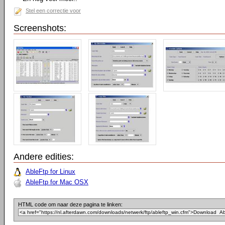
Stel een correctie voor
Screenshots:
Andere edities:
AbleFtp for Linux
AbleFtp for Mac OSX
HTML code om naar deze pagina te linken: