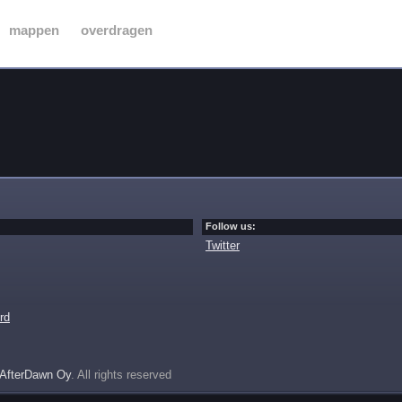
mappen
overdragen
Follow us:
Twitter
rd
AfterDawn Oy
. All rights reserved