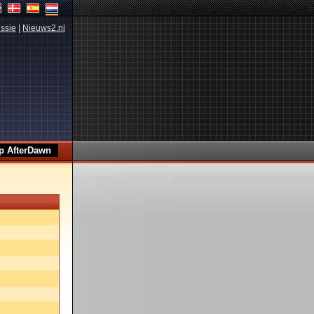
ssie
|
Nieuws2.nl