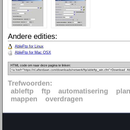
Andere edities:
AbleFtp for Linux
AbleFtp for Mac OSX
HTML code om naar deze pagina te linken:
Trefwoorden:
ableftp
ftp
automatisering
pla
mappen
overdragen