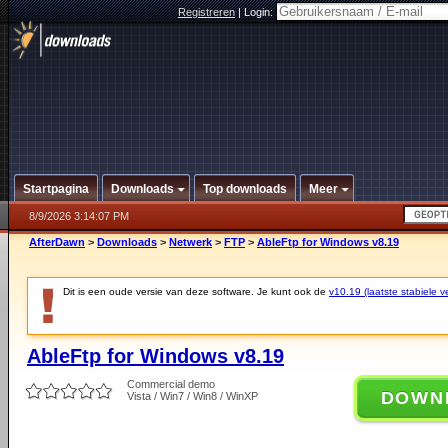
Registreren
|
Login:
Startpagina
Downloads
Top downloads
Meer
8/9/2026 3:14:07 PM
AfterDawn
>
Downloads
>
Netwerk
>
FTP
>
AbleFtp for Windows v8.19
Dit is een oude versie van deze software. Je kunt ook de
v10.19 (laatste stabiele ve
AbleFtp for Windows v8.19
Commercial demo
DOWN
Vista / Win7 / Win8 / WinXP