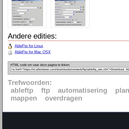
Andere edities:
AbleFtp for Linux
AbleFtp for Mac OSX
HTML code om naar deze pagina te linken:
Trefwoorden:
ableftp
ftp
automatisering
pla
mappen
overdragen