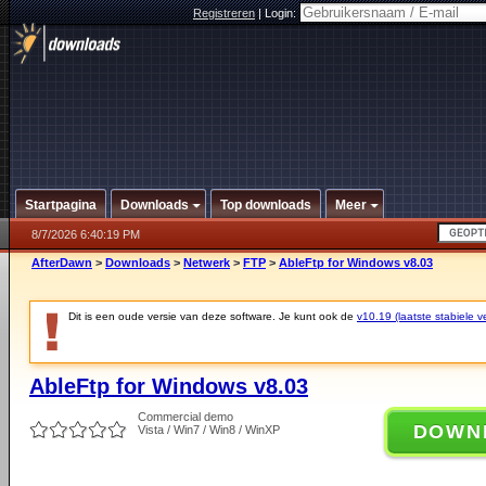
Registreren
|
Login:
Startpagina
Downloads
Top downloads
Meer
8/7/2026 6:40:19 PM
AfterDawn
>
Downloads
>
Netwerk
>
FTP
>
AbleFtp for Windows v8.03
Dit is een oude versie van deze software. Je kunt ook de
v10.19 (laatste stabiele ve
AbleFtp for Windows v8.03
Commercial demo
DOWN
Vista / Win7 / Win8 / WinXP