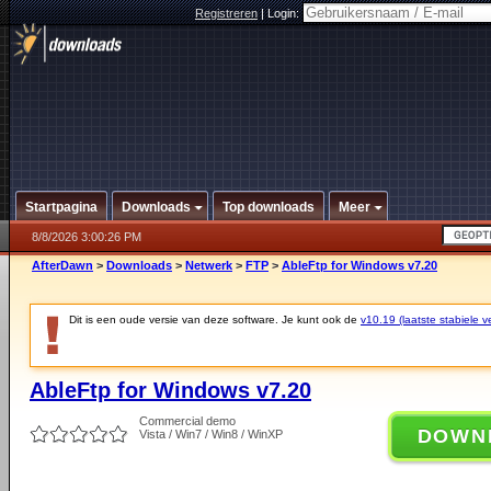
Registreren
|
Login:
Startpagina
Downloads
Top downloads
Meer
8/8/2026 3:00:26 PM
AfterDawn
>
Downloads
>
Netwerk
>
FTP
>
AbleFtp for Windows v7.20
Dit is een oude versie van deze software. Je kunt ook de
v10.19 (laatste stabiele ve
AbleFtp for Windows v7.20
Commercial demo
DOWN
Vista / Win7 / Win8 / WinXP