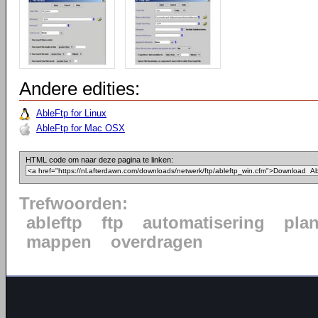
Andere edities:
AbleFtp for Linux
AbleFtp for Mac OSX
HTML code om naar deze pagina te linken:
Trefwoorden:
ableftp
ftp
automatisering
pla
mappen
overdragen