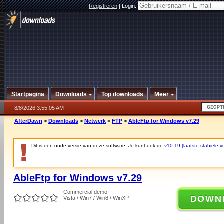
Registreren
|
Login:
Startpagina
Downloads
Top downloads
Meer
8/8/2026 3:55:05 AM
AfterDawn
>
Downloads
>
Netwerk
>
FTP
>
AbleFtp for Windows v7.29
Dit is een oude versie van deze software. Je kunt ook de
v10.19 (laatste stabiele ve
AbleFtp for Windows v7.29
Commercial demo
DOWN
Vista / Win7 / Win8 / WinXP