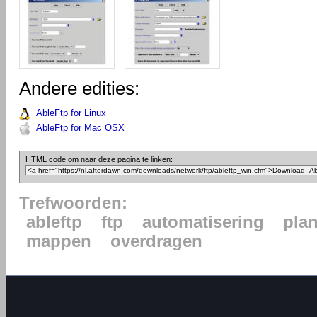
Andere edities:
AbleFtp for Linux
AbleFtp for Mac OSX
HTML code om naar deze pagina te linken:
Trefwoorden:
ableftp
ftp
automatisering
pla
mappen
overdragen