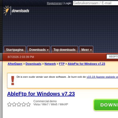
Registreren
|
Login:
Startpagina
Downloads
Top downloads
Meer
8/7/2026 2:03:39 PM
AfterDawn
>
Downloads
>
Netwerk
>
FTP
>
AbleFtp for Windows v7.23
Dit is een oude versie van deze software. Je kunt ook de
v10.19 (laatste stabiele ve
AbleFtp for Windows v7.23
Commercial demo
DOWN
Vista / Win7 / Win8 / WinXP