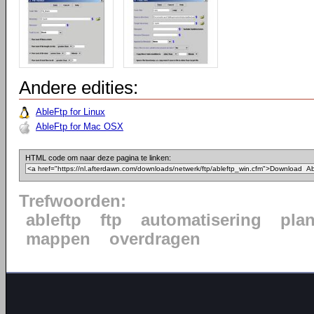
Andere edities:
AbleFtp for Linux
AbleFtp for Mac OSX
HTML code om naar deze pagina te linken:
Trefwoorden:
ableftp
ftp
automatisering
pla
mappen
overdragen