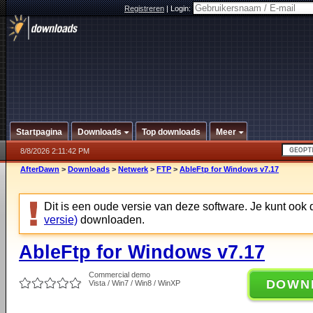
Registreren
|
Login:
Startpagina
Downloads
Top downloads
Meer
8/8/2026 2:11:42 PM
AfterDawn
>
Downloads
>
Netwerk
>
FTP
>
AbleFtp for Windows v7.17
Dit is een oude versie van deze software. Je kunt ook
versie)
downloaden.
AbleFtp for Windows v7.17
Commercial demo
DOWN
Vista / Win7 / Win8 / WinXP