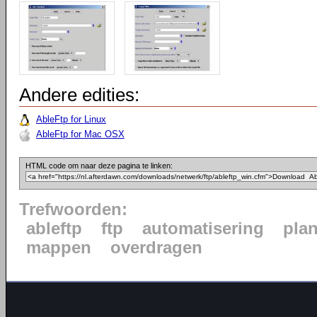
Andere edities:
AbleFtp for Linux
AbleFtp for Mac OSX
HTML code om naar deze pagina te linken:
Trefwoorden:
ableftp
ftp
automatisering
pla
mappen
overdragen