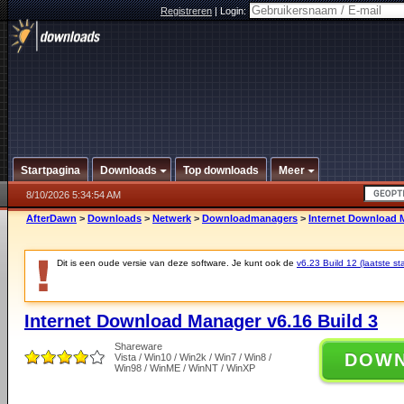
Registreren
|
Login:
Startpagina
Downloads
Top downloads
Meer
8/10/2026 5:34:54 AM
AfterDawn
>
Downloads
>
Netwerk
>
Downloadmanagers
>
Internet Download M
Dit is een oude versie van deze software. Je kunt ook de
v6.23 Build 12 (laatste sta
Internet Download Manager v6.16 Build 3
Shareware
DOW
Vista / Win10 / Win2k / Win7 / Win8 /
Win98 / WinME / WinNT / WinXP