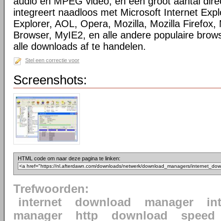
audio en MPEG video, en een groot aantal direc
integreert naadloos met Microsoft Internet Ex
Explorer, AOL, Opera, Mozilla, Mozilla Firefox, 
Browser, MyIE2, en alle andere populaire bro
alle downloads af te handelen.
Stel een correctie voor
Screenshots:
HTML code om naar deze pagina te linken:
Trefwoorden:
internet
download
manager
in
manager
http
download
speed