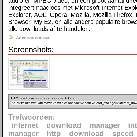
audio en MPEG video, en een groot aantal direc
integreert naadloos met Microsoft Internet Ex
Explorer, AOL, Opera, Mozilla, Mozilla Firefox, 
Browser, MyIE2, en alle andere populaire bro
alle downloads af te handelen.
Stel een correctie voor
Screenshots:
HTML code om naar deze pagina te linken:
Trefwoorden:
internet
download
manager
in
manager
http
download
speed