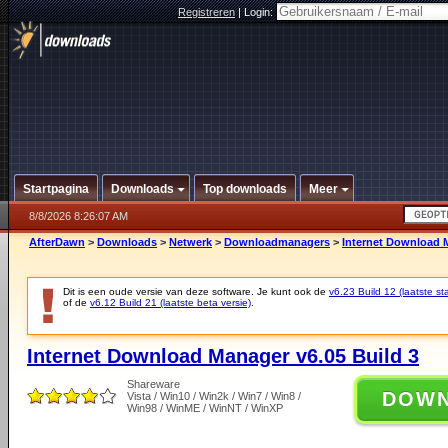
Registreren
|
Login:
Startpagina
Downloads
Top downloads
Meer
8/8/2026 8:26:07 AM
AfterDawn
>
Downloads
>
Netwerk
>
Downloadmanagers
>
Internet Download M
Dit is een oude versie van deze software. Je kunt ook de
v6.23 Build 12 (laatste sta
of de
v6.12 Build 21 (laatste beta versie)
.
Internet Download Manager v6.05 Build 3
Shareware
DOW
Vista / Win10 / Win2k / Win7 / Win8 /
Win98 / WinME / WinNT / WinXP