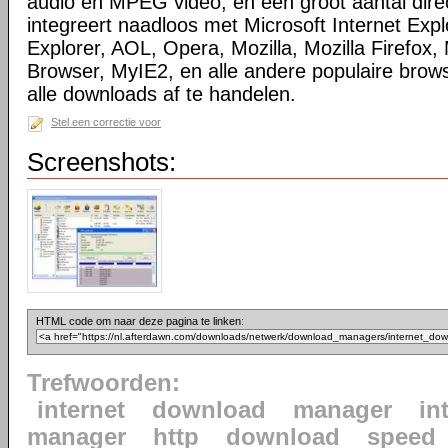
audio en MPEG video, en een groot aantal direc
integreert naadloos met Microsoft Internet Ex
Explorer, AOL, Opera, Mozilla, Mozilla Firefox, 
Browser, MyIE2, en alle andere populaire bro
alle downloads af te handelen.
Stel een correctie voor
Screenshots:
HTML code om naar deze pagina te linken:
Trefwoorden:
internet
download
manager
in
manager
http
download
speed