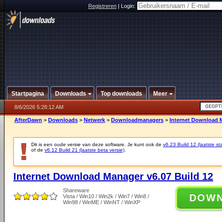
Registreren
|
Login:
Startpagina
Downloads
Top downloads
Meer
8/6/2026 5:28:12 AM
AfterDawn
>
Downloads
>
Netwerk
>
Downloadmanagers
>
Internet Download M
Dit is een oude versie van deze software. Je kunt ook de
v6.23 Build 12 (laatste sta
of de
v6.12 Build 21 (laatste beta versie)
.
Internet Download Manager v6.07 Build 12
Shareware
DOW
Vista / Win10 / Win2k / Win7 / Win8 /
Win98 / WinME / WinNT / WinXP