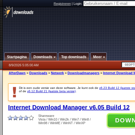
Registreren
|
Login:
Startpagina
Downloads
Top downloads
Meer
8/9/2026 5:05:00 AM
AfterDawn
>
Downloads
>
Netwerk
>
Downloadmanagers
>
Internet Download M
Dit is een oude versie van deze software. Je kunt ook de
v6.23 Build 12 (laatste sta
of de
v6.12 Build 21 (laatste beta versie)
.
Internet Download Manager v6.05 Build 12
Shareware
DOW
Vista / Win10 / Win2k / Win7 / Win8 /
Win98 / WinME / WinNT / WinXP