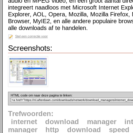
audio en MPEG video, en een groot aantal direc
integreert naadloos met Microsoft Internet Ex
Explorer, AOL, Opera, Mozilla, Mozilla Firefox, 
Browser, MyIE2, en alle andere populaire bro
alle downloads af te handelen.
Stel een correctie voor
Screenshots:
HTML code om naar deze pagina te linken:
Trefwoorden:
internet
download
manager
in
manager
http
download
speed