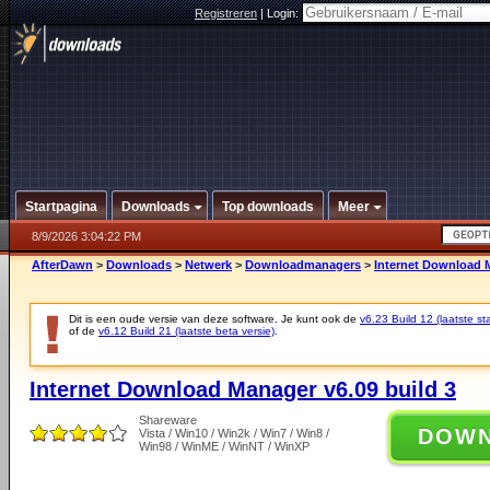
Registreren
|
Login:
Startpagina
Downloads
Top downloads
Meer
8/9/2026 3:04:22 PM
AfterDawn
>
Downloads
>
Netwerk
>
Downloadmanagers
>
Internet Download M
Dit is een oude versie van deze software. Je kunt ook de
v6.23 Build 12 (laatste sta
of de
v6.12 Build 21 (laatste beta versie)
.
Internet Download Manager v6.09 build 3
Shareware
DOW
Vista / Win10 / Win2k / Win7 / Win8 /
Win98 / WinME / WinNT / WinXP