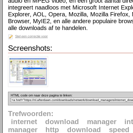
audio en MPEG video, en een groot aantal direc
integreert naadloos met Microsoft Internet Ex
Explorer, AOL, Opera, Mozilla, Mozilla Firefox, 
Browser, MyIE2, en alle andere populaire bro
alle downloads af te handelen.
Stel een correctie voor
Screenshots:
HTML code om naar deze pagina te linken:
Trefwoorden:
internet
download
manager
in
manager
http
download
speed