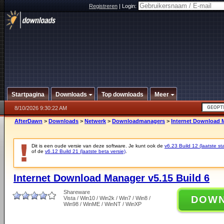
Registreren
|
Login:
Startpagina
Downloads
Top downloads
Meer
8/10/2026 9:30:22 AM
AfterDawn
>
Downloads
>
Netwerk
>
Downloadmanagers
>
Internet Download M
Dit is een oude versie van deze software. Je kunt ook de
v6.23 Build 12 (laatste sta
of de
v6.12 Build 21 (laatste beta versie)
.
Internet Download Manager v5.15 Build 6
Shareware
DOW
Vista / Win10 / Win2k / Win7 / Win8 /
Win98 / WinME / WinNT / WinXP