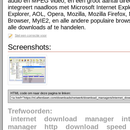
audio en MPEG video, en een groot aantal direc
integreert naadloos met Microsoft Internet Ex
Explorer, AOL, Opera, Mozilla, Mozilla Firefox, 
Browser, MyIE2, en alle andere populaire bro
alle downloads af te handelen.
Stel een correctie voor
Screenshots:
HTML code om naar deze pagina te linken:
Trefwoorden:
internet
download
manager
in
manager
http
download
speed