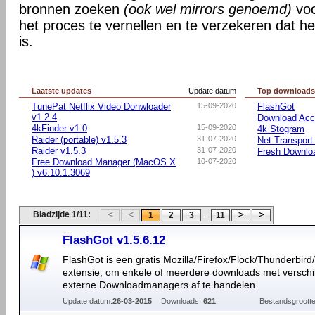
bronnen zoeken
(ook wel mirrors genoemd)
voo
het proces te vernellen en te verzekeren dat h
is.
Laatste updates
Update datum
Top download
TunePat Netflix Video Donwloader
15-09-2020
FlashGot
v1.2.4
Download Acce
4kFinder v1.0
15-09-2020
4k Stogram
Raider (portable) v1.5.3
31-07-2020
Net Transport
Raider v1.5.3
31-07-2020
Fresh Downlo
Free Download Manager (MacOS X
10-07-2020
) v6.10.1.3069
Bladzijde 1/11:
...
1
2
3
11
FlashGot v1.5.6.12
FlashGot is een gratis Mozilla/Firefox/Flock/Thunderbir
extensie, om enkele of meerdere downloads met verschi
externe Downloadmanagers af te handelen.
Update datum:
26-03-2015
Downloads :
621
Bestandsgrootte