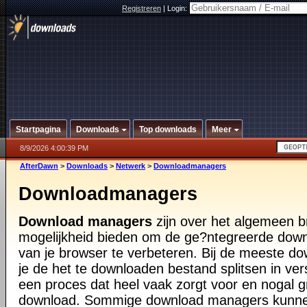
Registreren
|
Login:
Startpagina
Downloads
Top downloads
Meer
8/9/2026 4:00:39 PM
AfterDawn
>
Downloads
>
Netwerk
>
Downloadmanagers
Downloadmanagers
Download managers
zijn over het algemeen b
mogelijkheid bieden om de ge?ntegreerde dow
van je browser te verbeteren. Bij de meeste 
je de het te downloaden bestand splitsen in vers
een proces dat heel vaak zorgt voor en nogal g
download. Sommige download managers kunnen