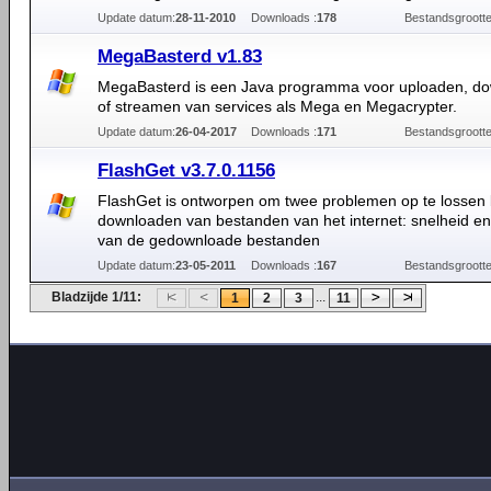
Update datum:
28-11-2010
Downloads :
178
Bestandsgrootte
MegaBasterd v1.83
MegaBasterd is een Java programma voor uploaden, d
of streamen van services als Mega en Megacrypter.
Update datum:
26-04-2017
Downloads :
171
Bestandsgrootte
FlashGet v3.7.0.1156
FlashGet is ontworpen om twee problemen op te lossen b
downloaden van bestanden van het internet: snelheid e
van de gedownloade bestanden
Update datum:
23-05-2011
Downloads :
167
Bestandsgrootte
Bladzijde 1/11:
...
1
2
3
11