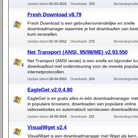
Update datum:
02-03-2015
Downloads :
319
Bestandsgrootte
Fresh Download v8.79
Fresh Download is een gebruikersvriendelijke en snelle
downloadmanager waarmee je het downloaden van bes
kunt versnellen.
Update datum:
01-10-2012
Downloads :
272
Bestandsgrootte
Net Transport (ANSI, 95/98/ME) v2.93.550
Net Transport (ANSI versie) is een snelle en bijzonder kr
downloadtool met ondersteuning voor de meeste popula
internetprotocollen.
Update datum:
26-04-2010
Downloads :
224
Bestandsgrootte
EagleGet v2.0.4.80
EagleGet is en gratis alles-in-één downloadmanager met 
in populaire browsers, downloaden van populaire online
videowebsites en automatisch vernieuwen downloadlinks
Update datum:
18-09-2018
Downloads :
211
Bestandsgrootte
VisualWget v2.4
VisualWget is een downloadmanager met Wget als kern.