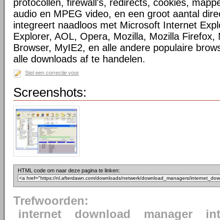
protocollen, firewall's, redirects, cookies, map
audio en MPEG video, en een groot aantal direc
integreert naadloos met Microsoft Internet Ex
Explorer, AOL, Opera, Mozilla, Mozilla Firefox, 
Browser, MyIE2, en alle andere populaire bro
alle downloads af te handelen.
Stel een correctie voor
Screenshots:
HTML code om naar deze pagina te linken:
Trefwoorden:
internet
download
manager
in