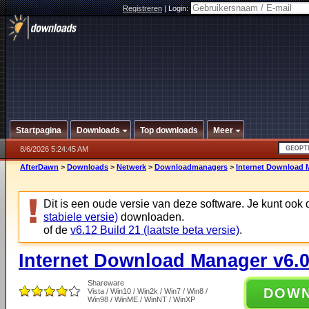
Registreren
|
Login:
Startpagina
Downloads
Top downloads
Meer
8/6/2026 5:24:45 AM
AfterDawn
>
Downloads
>
Netwerk
>
Downloadmanagers
>
Internet Download 
Dit is een oude versie van deze software. Je kunt ook
stabiele versie)
downloaden.
of de
v6.12 Build 21 (laatste beta versie)
.
Internet Download Manager v6.0
Shareware
DOW
Vista / Win10 / Win2k / Win7 / Win8 /
Win98 / WinME / WinNT / WinXP