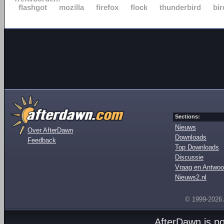
flashgot
mozilla
firefox
flock
thunderbird
bir
Sections:
Nieuws
Over AfterDawn
Downloads
Feedback
Top Downloads
Discussie
Vraag en Antwoo
Nieuws2.nl
© 1999-2026
AfterDawn is p