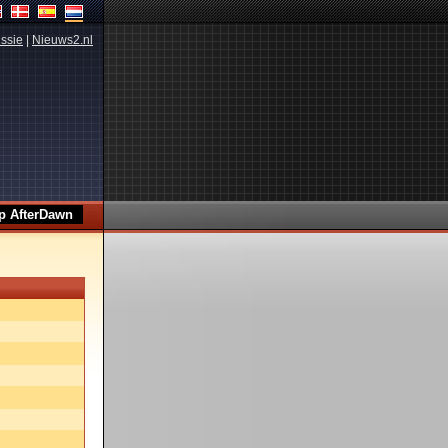
ssie
|
Nieuws2.nl