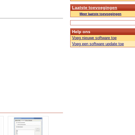
Laatste toevoegingen
Meer laatste toevoegingen
Help ons
Voeg nieuwe software toe
Voeg een software update toe