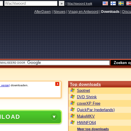
|
Wachtwoord kwijt
AfterDawn
|
Nieuws
|
Vraag en Antwoord
|
Downloads
|
Discu
Top downloads
X
 versie)
downloaden.
Spotnet
DVD Shrink
coverXP Free
QuickPar (nederlands)
NLOAD
MakeMKV
HWiNFO64
Meer top downloads