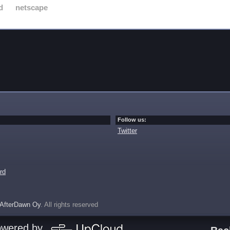
d
netscape
Follow us:
Twitter
rd
AfterDawn Oy
. All rights reserved
owered by