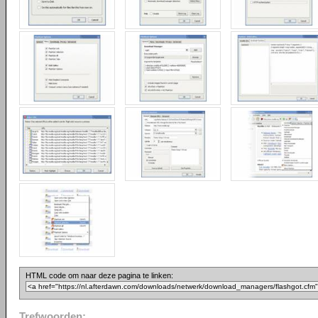
HTML code om naar deze pagina te linken:
Trefwoorden: