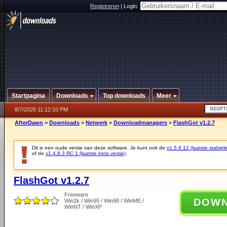
Registreren
|
Login:
Startpagina
Downloads
Top downloads
Meer
8/7/2026 11:12:10 PM
AfterDawn
>
Downloads
>
Netwerk
>
Downloadmanagers
>
FlashGot v1.2.7
Dit is een oude versie van deze software. Je kunt ook de
v1.5.6.12 (laatste stabiele
of de
v1.4.8.3 RC 1 (laatste beta versie)
.
FlashGot v1.2.7
Freeware
DOW
Win2k / Win95 / Win98 / WinME /
WinNT / WinXP