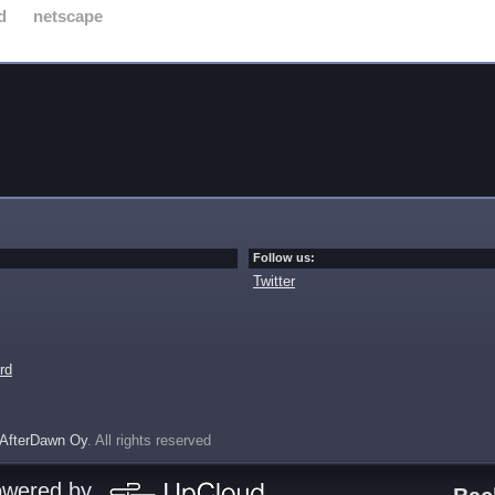
d
netscape
Follow us:
Twitter
rd
AfterDawn Oy
. All rights reserved
owered by