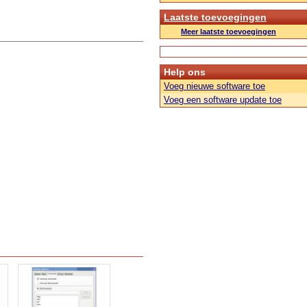
Laatste toevoegingen
Meer laatste toevoegingen
Help ons
Voeg nieuwe software toe
Voeg een software update toe