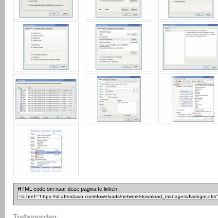
HTML code om naar deze pagina te linken:
Trefwoorden: