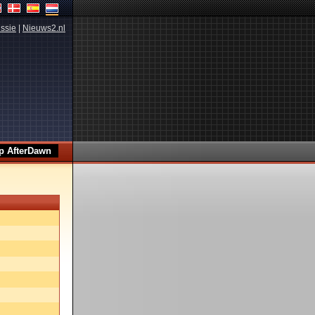
ssie
|
Nieuws2.nl