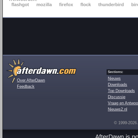
flashgot
mozilla
firefox
flock
thunderbird
bir
Sections:
Nieuws
Over AfterDawn
Downloads
Feedback
Top Downloads
Discussie
Vraag en Antwoo
Nieuws2.nl
© 1999-2026
AfterDawn is p