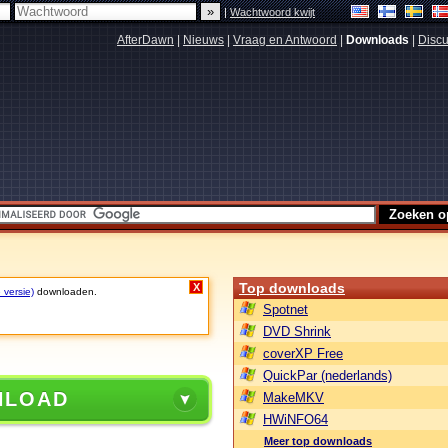
|
Wachtwoord kwijt
AfterDawn
|
Nieuws
|
Vraag en Antwoord
|
Downloads
|
Discu
Top downloads
X
 versie)
downloaden.
Spotnet
DVD Shrink
coverXP Free
QuickPar (nederlands)
NLOAD
MakeMKV
HWiNFO64
Meer top downloads