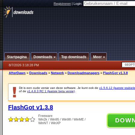
Registreren
|
Login:
Startpagina
Downloads
Top downloads
Meer
8/7/2026 3:18:28 PM
AfterDawn
>
Downloads
>
Netwerk
>
Downloadmanagers
>
FlashGot v1.3.8
Dit is een oude versie van deze software. Je kunt ook de
v1.5.6.12 (laatste stabiele
of de
v1.4.8.3 RC 1 (laatste beta versie)
.
FlashGot v1.3.8
Freeware
DOW
Win2k / Win95 / Win98 / WinME /
WinNT / WinXP