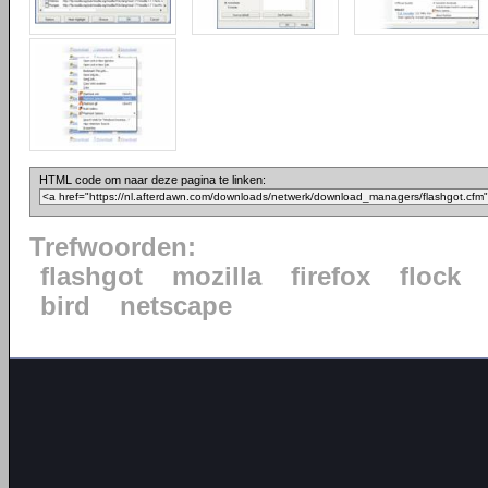
HTML code om naar deze pagina te linken:
Trefwoorden:
flashgot
mozilla
firefox
flock
bird
netscape