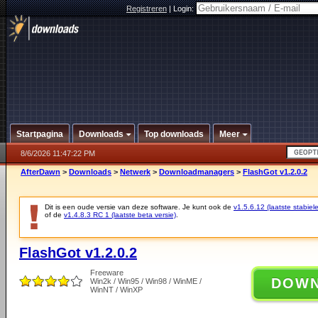
Registreren
|
Login:
Startpagina
Downloads
Top downloads
Meer
8/6/2026 11:47:22 PM
AfterDawn
>
Downloads
>
Netwerk
>
Downloadmanagers
>
FlashGot v1.2.0.2
Dit is een oude versie van deze software. Je kunt ook de
v1.5.6.12 (laatste stabiele
of de
v1.4.8.3 RC 1 (laatste beta versie)
.
FlashGot v1.2.0.2
Freeware
DOW
Win2k / Win95 / Win98 / WinME /
WinNT / WinXP